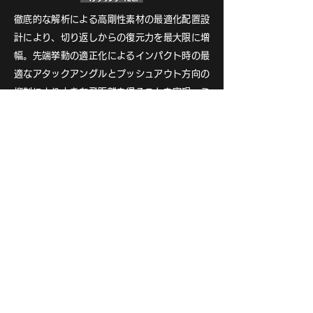
徹底的な解析による高剛性素材の最適化配置設
計により、切り返しからの復元力を最大限に増
幅。先端挙動の適正化によるインパクト時の最
適なアタックアングルとプッシュアウト方向の
抑制により大きな飛距離を得ることを実現。ミ
ート率のロスを徹底的に抑制、重量帯別に手元
から中間部にかけてスムーズにしなるよう設計
し、ヘッド重量やバランスの影響を受けにくく
なりセッティングの幅が大きく広がります。
DesignTuning VECTOR
GRID DW
DW用ラインナップ 標準小売価格：66,000円（税込）
設計・製造：日本製