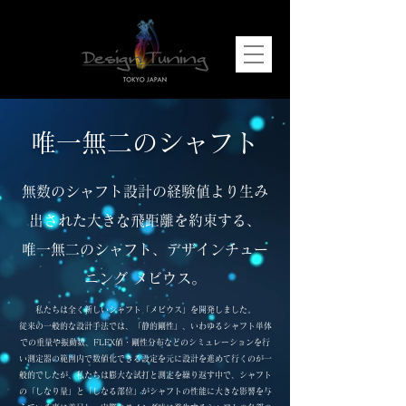
​唯一無二のシャフト
無数のシャフト設計の経験値より生み
出された大きな飛距離を約束する、
唯一無二のシャフト、デザインチュー
ニング メビウス。
私たちは全く新しいシャフト「メビウス」を開発しました。
従来の一般的な設計手法では、「静的剛性」、いわゆるシャフト単体
での重量や振動数、FLEX値・剛性分布などのシミュレーションを行
い測定器の範囲内で数値化できる設定を元に設計を進めて行くのが一
般的でしたが、私たちは膨大な試打と測定を繰り返す中で、シャフト
の「しなり量」と「しなる部位」がシャフトの性能に大きな影響を与