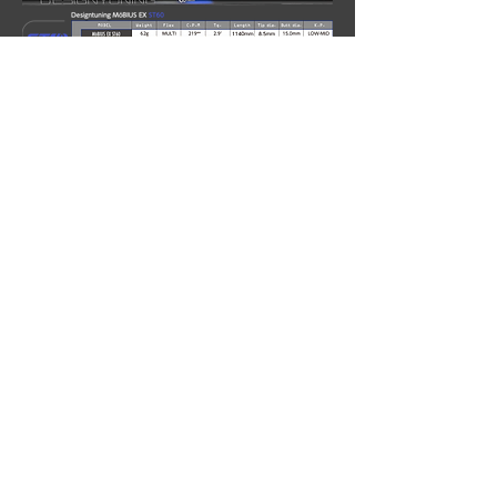
EX ST
LINE UP
● DW用/メーカー希望小売価格：66,000円（税込） 設計・製造：日本製
● オンライン販売専用モデルです
● 楽天およびYahoo!ショッピング各種オンラインショップ様にて販売いたします。
● シャフト単体での販売はいたしません。
MöBIUSシリーズトップへ戻る
株式会社 デザインチューニング
​東京都千代田区神田佐久間町２−15
info@designtuning.jp
03-5821-6170