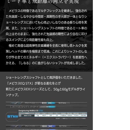
​ミート率と飛距離の両立を実現
メビウスの特徴であるマルチフレックスを継承し、強化され
た先端部・しなやかな中間部・高剛性の手元部が一体となりシ
ョートレングスにおいても心地よいしなりのある振り心地を実
現。また、ショートレングスシャフトの特徴であるミート率の
向上はそのままに、強化された先端部の剛性により自在に叩け
るスイングにより飛距離性能も向上。
極めて高価な超高弾性炭素繊維を全長に使用し低トルクを実
現しヘッドの暴れを極限まで低減。これによりシャフトのしな
りが作る全てのエネルギー（＝エクストラパワー）を直進性へ
かえる、「しなる」のに曲がらないシャフトが完成しました。
ショートレングスシャフトとして高評価をいただきました、
「メビウスEQ STX」が更なる進化をとげ
新たにメビウスEXシリーズとして、50gと60gモデルがライ
ンナップ。