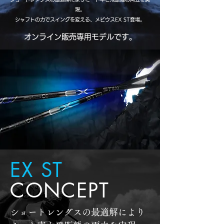
現。
シャフトの力でスイングを変える、メビウスEX ST登場。
オンライン販売専用モデルです。
EX ST
CONCEPT
​ショートレングスの最適解により