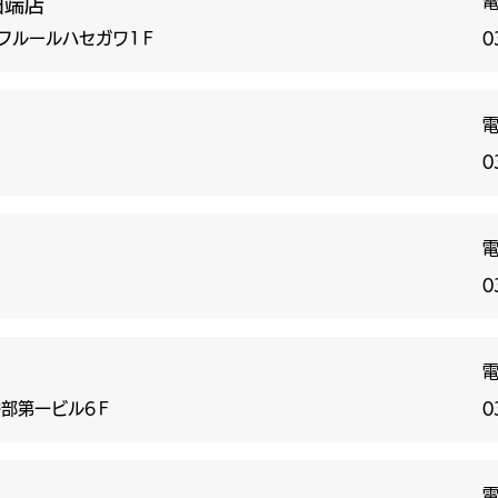
 田端店
 フルールハセガワ1Ｆ
0
0
0
谷部第一ビル6Ｆ
0